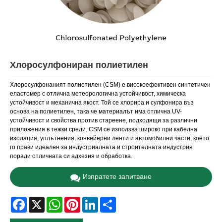
Хлоросулфониран полиетилен
Хлоросулфонаният полиетилен (CSM) е високоефективен синтетичен
еластомер с отлична метеорологична устойчивост, химическа
устойчивост и механична якост. Той се хлорира и сулфонира въз
основа на полиетилен, така че материалът има отлична UV-
устойчивост и свойства против стареене, подходящи за различни
приложения в тежки среди. CSM се използва широко при кабелна
изолация, уплътнения, конвейерни ленти и автомобилни части, което
го прави идеален за индустриалната и строителната индустрия
поради отличната си адхезия и обработка.
Изпратете запитване
Facebook
X
WhatsApp
Pinterest
LinkedIn
Share