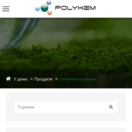
У дома
Продукти
Синтетичен каучук