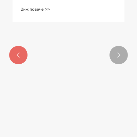


Поликем присъства на изложбата
Rubbertech China 2025. Вълнуващи
моменти!
Виж повече >>